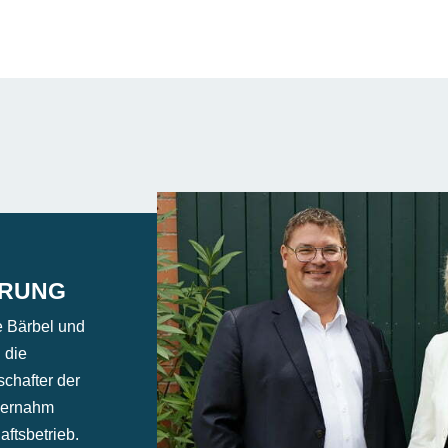
HRUNG
e Bärbel und
 die
chafter der
bernahm
ftsbetrieb.