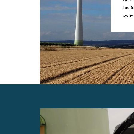
langf
wo im