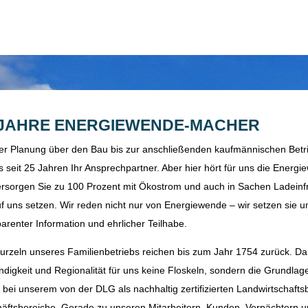
 JAHRE ENERGIEWENDE-MACHER
er Planung über den Bau bis zur anschließenden kaufmännischen Betri
s seit 25 Jahren Ihr Ansprechpartner. Aber hier hört für uns die Energi
ersorgen Sie zu 100 Prozent mit Ökostrom und auch in Sachen Ladeinfr
uf uns setzen. Wir reden nicht nur von Energiewende – wir setzen sie 
parenter Information und ehrlicher Teilhabe.
urzeln unseres Familienbetriebs reichen bis zum Jahr 1754 zurück. Da
ndigkeit und Regionalität für uns keine Floskeln, sondern die Grundlag
 bei unserem von der DLG als nachhaltig zertifizierten Landwirtschaftsb
äftsbereiche. Gerade zu unseren Mitarbeitern, Kunden, Verpächtern un