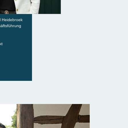
el Heidebroek
̈ftsführung
kt