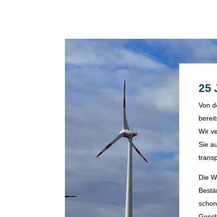
25
Von d
bereit
Wir v
Sie a
trans
Die W
Bestä
schon
Gesch