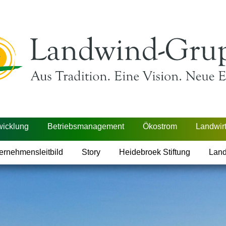
wicklung
Betriebsmanagement
Ökostrom
Landwirt
ernehmensleitbild
Story
Heidebroek Stiftung
Lan