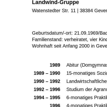
Landwind-Gruppe
Watenstedter Str. 11 | 38384 Geve
Geburtsdatum/-ort: 21.09.1969/Bad
Familienstand: verheiratet, vier Kin
Wohnhaft seit Anfang 2000 in Gev
1989
Abitur (Domgymna
1989 – 1990
15-monatiges Sozia
1990 – 1992
Landwirtschaftlich
1992 – 1996
Studium der Agrarw
1994 – 1995
6-monatiges Prakti
1996
4-monatiges Prakti