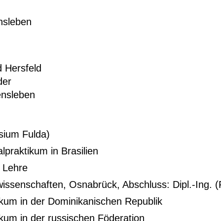
nsleben
 Hersfeld
der
ensleben
sium Fulda)
lpraktikum in Brasilien
e Lehre
issenschaften, Osnabrück, Abschluss: Dipl.-Ing. 
kum in der Dominikanischen Republik
kum in der russischen Föderation